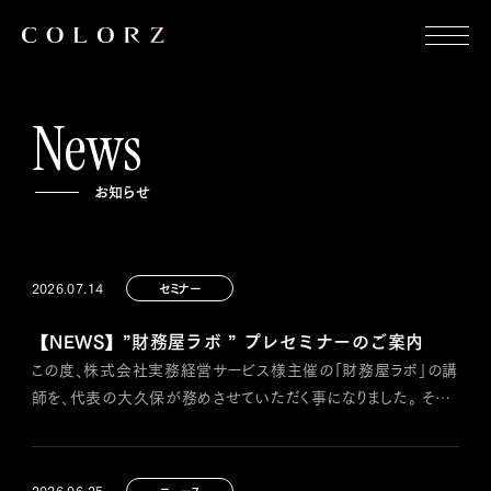
メニュー
Who We Are
News
Our Business
お知らせ
People
News
2026.07.14
セミナー
Recruit
【NEWS】”財務屋ラボ ” プレセミナーのご案内
この度、株式会社実務経営サービス様主催の「財務屋ラボ」の講
師を、代表の大久保が務めさせていただく事になりました。 そこ
で、全体像と学びのポイントを開講に先がけてお伝えする無料プ
レセミナーを開催いたします。 詳細：
https://www.jkeiei.co.jp/m/seminar/20260721-okubo/
2026.06.25
ニュース