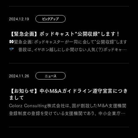
備を進めてまいりました本社の移転を完了し、 2025年2月9日よ
り営業を開始する運びとなりました。 これもひとえに皆様
のご支援の賜物と社員一同感謝いたしております。 今後とも一
2024.12.19
ピックアップ
層のご支援ご教示を賜りますよう、お願い申し上げます。 まずは
略儀ながらこちらのご案内として、ご挨…
【緊急企画】ポッドキャスト”公開収録”します！
緊急企画：ポッドキャスターが一同に会して"公開収録"します
普段は、イヤホン越しにしか聞けない人気（？）ポッドキャス
ターたちが、 目の前で収録を実施！リスナーのあなたが主役の
Q&Aタイムや即興トークも予定しています。 出演者一覧: •10
分deM&A戦略 / 白川正芳 : •有機体人事 / 城石大和 •経営
2024.11.26
ニュース
者のマインドサプリ / 秋山ジョー賢司 •財…
【お知らせ】中小M&Aガイドライン遵守宣言につき
まして
Colorz Consulting株式会社は、国が創設したM&A支援機関
登録制度の登録を受けている支援機関であり、 中小企業庁が
定めた「中小M&Aガイドライン（第3版）」遵守の宣言をいたしま
す。 中小M&Aガイドライン（第3版）遵守の宣言につ
いて