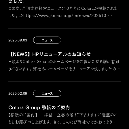
ました。
この度、月刊実務経営ニュース：10月号にColorzが掲載されま
した。 ⇒https://www.jkeiei.co.jp/m/news/202510-
colorz/ 「財務コンサル＋税務顧問で経営者の心をつかみ、ひ
とり３０００万円の生産性を実現するColorz国際税理士法人」
このタイトルのもと、Colorz国際税理士法人が提供する 財務コ
2025.09.03
ニュース
ンサルティングと税務顧問の概要 を中心に、…
【NEWS】HPリニューアルのお知らせ
日頃よりColorz Groupのホームページをご覧いただき誠に有難
うございます。 弊社のホームページをリニューアル致しましたの
で、お知らせいたします。 この度のリニューアルではデ
ザインを一新しクライアントの皆様・関係者の方々に、よりColorz
らしさが伝わる内容にいたしました。 引き続き何卒よろしくお願
2025.02.09
ニュース
い申し上げます。 Colorz国際税理士法人 Colorz
Consult…
Colorz Group 移転のご案内
【移転のご案内】 拝啓 立春の候 時下ますますご隆盛のこ
ととお慶び申し上げます。 さて、このたび弊社ではかねてより準