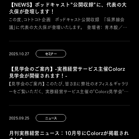
【NEWS】ポッドキャスト”公開収録”に、代表の大
久保が登壇します！
この度、コトトコト企画 ポッドキャスト公開収録 「境界線会
議」に代表の大久保が登壇いたします。 登壇者： 青木毅／株
式会社リアライズ 代表取締役 井上健一郎／アカラ・クリエイト
株式会社 代表取締役 大久保圭太／Colorz国際税理士法
人 代表社員 久野勝也／社会保険労務士法人とうかい 代
2025.10.27
セミナー
表 向井蘭／杜若経営法律事務所 弁護士 MC：円道一樹
日時：2026年5月31日（…
【見学会のご案内】-実務経営サービス主催Colorz
見学会が開催されます！-
【見学会のご案内】 このたび、皆さまに弊社のオフィス＆ギャラリ
ーをご覧いただく、 実務経営サービス主催の"Colorz見学会"が
開催されますので、ご案内です。 詳細URL：
https://www.jkeiei.co.jp/m/seminar/20251121-colorz/
・日時：11月21日（金）13:30～17:30 懇親会: 18:00～（見
2025.09.25
ニュース
学会終了後） ・場所：ビジョン…
月刊実務経営ニュース：10月号にColorzが掲載され