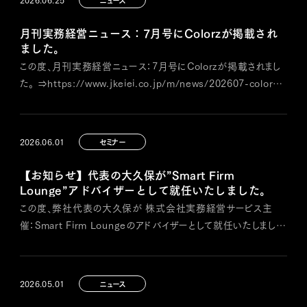
Colorz国際税理士法人 代表・大久保圭太が、自身の財務コン
サルティン…
月刊実務経営ニュース：7月号にColorzが掲載され
CONTACT
ました。
この度、月刊実務経営ニュース：7月号にColorzが掲載されまし
た。 ⇒https://www.jkeiei.co.jp/m/news/202607-colorz/
「財務コンサルティング＋税務顧問で中小企業を真正面
から守るColorz国際税理士法人大久保圭太先生の支援モデル
に学ぶ」 「財務屋養成講座」の開催に向けた抱負、さらにＡＩが
2026.06.01
セミナー
事業そのものを奪いつつある中小企業の過酷な現状、 そのよ…
【お知らせ】代表の大久保が”Smart Firm
Lounge”アドバイザーとして就任いたしました。
この度、弊社代表の大久保が 株式会社実務経営サービス主
催：Smart Firm Loungeのアドバイザーとして就任いたしまし
た。 詳細：https://www.jkeiei.co.jp/m/lp/sfl/#form 数名
～20名前後までの規模で、高生産性・高収益を実現を目指すコ
ミュニティ：Smart Firm Lounge 約80回近い開催を重ねてきた
2026.05.01
ニュース
「資金調達相談士協会（FAA）…